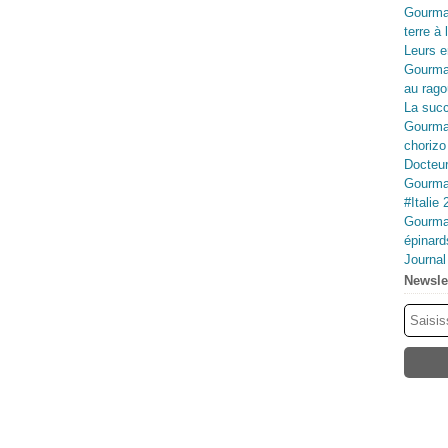
Gourma
terre à 
Leurs e
Gourma
au rago
La succ
Gourman
chorizo
Docteur
Gourman
#Italie 
Gourman
épinard
Journa
Newsle