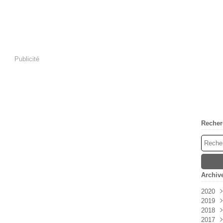
Publicité
Recher
Archiv
2020
2019
Avri
2018
Mar
Déc
2017
Févr
Nov
Déc