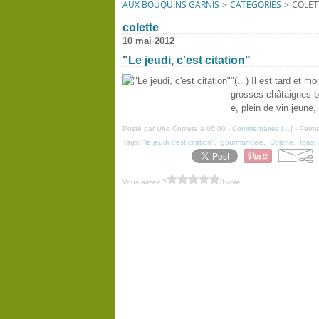
AUX BOUQUINS GARNIS
>
CATEGORIES
>
COLET
colette
10 mai 2012
"Le jeudi, c'est citation"
"(...) Il est tard et 
grosses châtaignes bou
e, plein de vin jeune,
Posté par Une Comete à 06:00 -
Commentaires [
…
]
- Perma
Tags:
"le jeudi c'est citation"
,
gourmandise
,
Colette
,
toast 
Vous aimez ?
0 vote