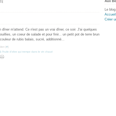
Aux Bo
TE
Le blog
Accueil
Créer u
mon dîner m'attend. Ce n'est pas un vrai dîner, ce soir. J'ai quelques
illies, un coeur de salade et pour finir... un petit pot de terre brun
 couleur de rubis balais, sucré, additionné...
lien [
#
]
à l'huile d'olive qui trempe dans le vin chaud