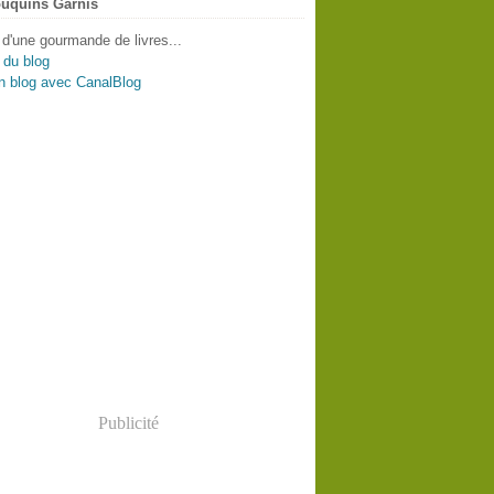
uquins Garnis
 d'une gourmande de livres...
 du blog
n blog avec CanalBlog
Publicité