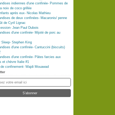
ndises indiennes d'une confinée- Pommes de
la noix de coco grillée
nfants après eux- Nicolas Mathieu
ndises de deux confinées- Macaronis/ penne
ût de Cyril Lignac
ession- Jean Paul Dubois
dises d'une confinée- Mijoté de porc au
 Sleep- Stephen King
dises d'une confinée- Cantuccini (biscuits)
2
dises d'une confinée- Pâtes farcies aux
s et chèvre Italie #1
l de confinement- Wajdi Mouawad
tter