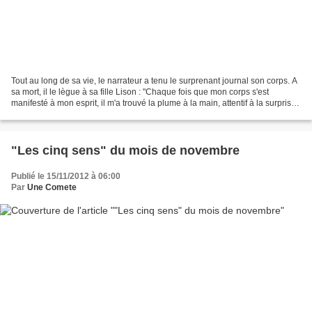
Tout au long de sa vie, le narrateur a tenu le surprenant journal son corps. A
sa mort, il le lègue à sa fille Lison : "Chaque fois que mon corps s'est
manifesté à mon esprit, il m'a trouvé la plume à la main, attentif à la surprise
du jour (...). Mon...
"Les cinq sens" du mois de novembre
Publié le 15/11/2012 à 06:00
Par
Une Comete