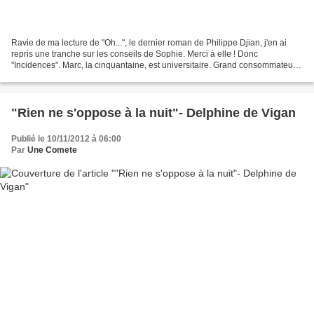
Ravie de ma lecture de "Oh...", le dernier roman de Philippe Djian, j'en ai
repris une tranche sur les conseils de Sophie. Merci à elle ! Donc
"Incidences". Marc, la cinquantaine, est universitaire. Grand consommateur
de cigarettes et de p'tites pépées...
"Rien ne s'oppose à la nuit"- Delphine de Vigan
Publié le 10/11/2012 à 06:00
Par
Une Comete