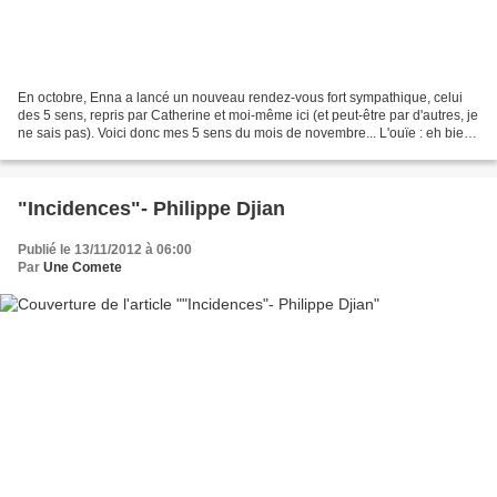
En octobre, Enna a lancé un nouveau rendez-vous fort sympathique, celui
des 5 sens, repris par Catherine et moi-même ici (et peut-être par d'autres, je
ne sais pas). Voici donc mes 5 sens du mois de novembre... L'ouïe : eh bien,
pas de coup de coeur musical...
"Incidences"- Philippe Djian
Publié le 13/11/2012 à 06:00
Par
Une Comete