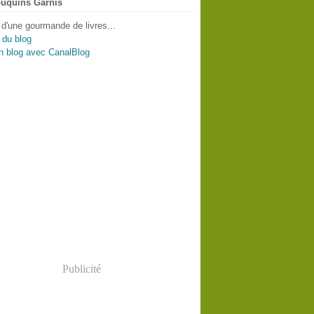
uquins Garnis
 d'une gourmande de livres...
 du blog
n blog avec CanalBlog
Publicité