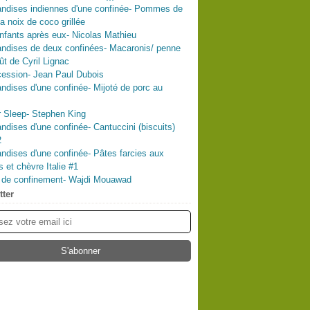
ndises indiennes d'une confinée- Pommes de
la noix de coco grillée
nfants après eux- Nicolas Mathieu
ndises de deux confinées- Macaronis/ penne
ût de Cyril Lignac
ession- Jean Paul Dubois
dises d'une confinée- Mijoté de porc au
 Sleep- Stephen King
dises d'une confinée- Cantuccini (biscuits)
2
dises d'une confinée- Pâtes farcies aux
s et chèvre Italie #1
l de confinement- Wajdi Mouawad
tter