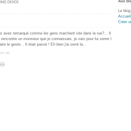
Aux Bo
OND DEVOS
Le blog
Accueil
Créer u
ous avez remarqué comme les gens marchent vite dans la rue?... Il
 rencontre un monsieur que je connaissais, je vais pour lui serrer l
re le geste... Il était passé ! Eh bien j'ai serré la...
lien [
#
]