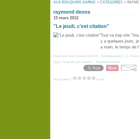
AUX BOUQUINS GARNIS
>
CATEGORIES
>
RAYM
raymond devos
15 mars 2012
"Le jeudi, c'est citation"
Tout va trop vite "V
y a quelques jours, je
a main, le temps de fai
Posté par Une Comete à 06:00 -
Commentaires [
…
]
- Perma
Tags:
"le jeudi c'est citation"
,
Raymond Devos
Vous aimez ?
0 vote