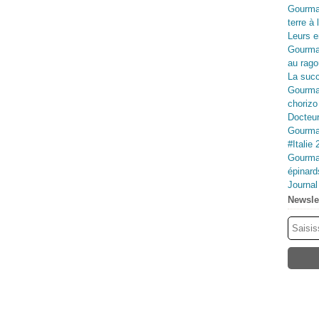
Gourma
terre à 
Leurs e
Gourma
au rago
La succ
Gourman
chorizo
Docteur
Gourman
#Italie 
Gourman
épinard
Journa
Newsle