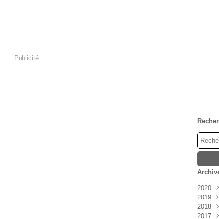
Publicité
Recher
Archiv
2020
2019
Avri
2018
Mar
Déc
2017
Févr
Nov
Déc