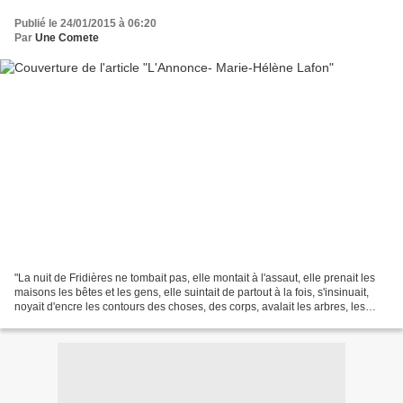
Publié le 24/01/2015 à 06:20
Par
Une Comete
"La nuit de Fridières ne tombait pas, elle montait à l'assaut, elle prenait les
maisons les bêtes et les gens, elle suintait de partout à la fois, s'insinuait,
noyait d'encre les contours des choses, des corps, avalait les arbres, les
pierres, effaçait...