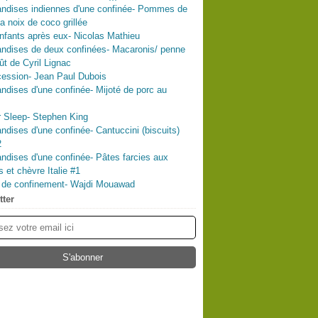
ndises indiennes d'une confinée- Pommes de
la noix de coco grillée
nfants après eux- Nicolas Mathieu
ndises de deux confinées- Macaronis/ penne
ût de Cyril Lignac
ession- Jean Paul Dubois
dises d'une confinée- Mijoté de porc au
 Sleep- Stephen King
dises d'une confinée- Cantuccini (biscuits)
2
dises d'une confinée- Pâtes farcies aux
s et chèvre Italie #1
l de confinement- Wajdi Mouawad
tter