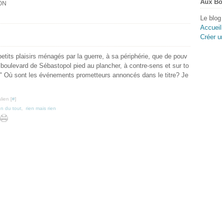
Aux Bo
ON
Le blog
Accueil
Créer u
petits plaisirs ménagés par la guerre, à sa périphérie, que de pouv
 boulevard de Sébastopol pied au plancher, à contre-sens et sur to
." Où sont les événements prometteurs annoncés dans le titre? Je
lien [
#
]
n du tout
,
rien mais rien