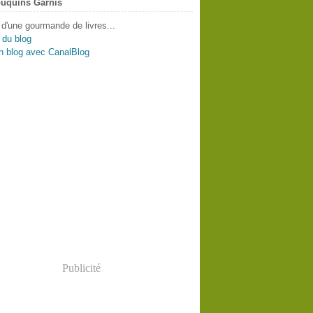
uquins Garnis
 d'une gourmande de livres...
 du blog
n blog avec CanalBlog
Publicité