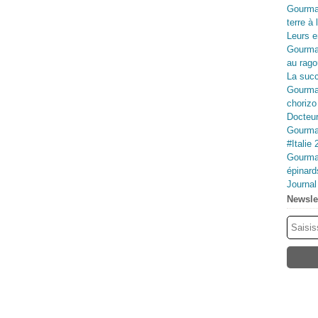
Gourma
terre à 
Leurs e
Gourma
au rago
La succ
Gourman
chorizo
Docteur
Gourman
#Italie 
Gourman
épinard
Journa
Newsle