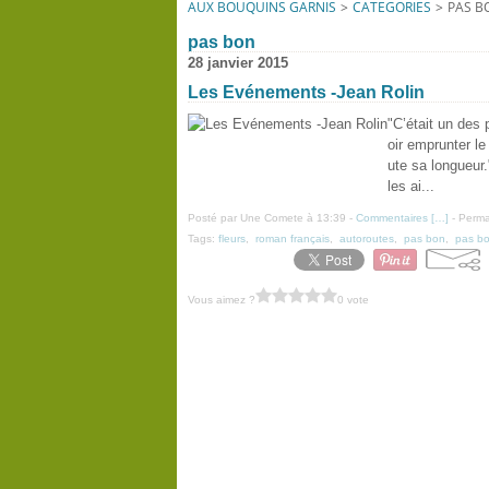
AUX BOUQUINS GARNIS
>
CATEGORIES
>
PAS B
pas bon
28 janvier 2015
Les Evénements -Jean Rolin
"C’était un des 
oir emprunter le
ute sa longueur
les ai...
Posté par Une Comete à 13:39 -
Commentaires [
…
]
- Perma
Tags:
fleurs
,
roman français
,
autoroutes
,
pas bon
,
pas bo
Vous aimez ?
0 vote