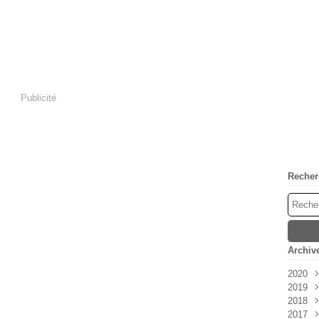
Publicité
Recher
Archiv
2020
2019
Avri
2018
Mar
Déc
2017
Févr
Nov
Déc