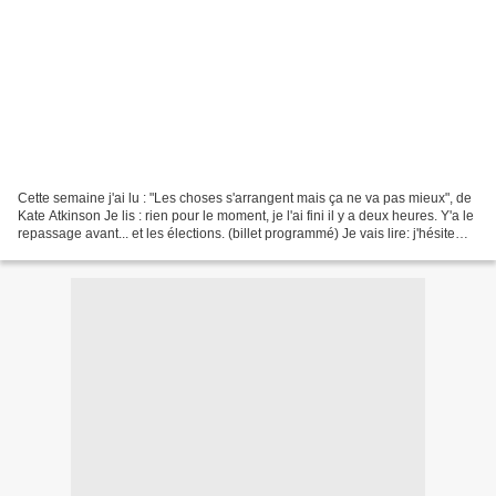
Cette semaine j'ai lu : "Les choses s'arrangent mais ça ne va pas mieux", de
Kate Atkinson Je lis : rien pour le moment, je l'ai fini il y a deux heures. Y'a le
repassage avant... et les élections. (billet programmé) Je vais lire: j'hésite
encore. On...