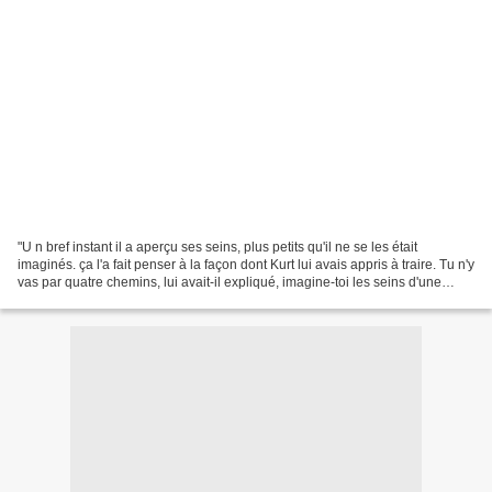
"U n bref instant il a aperçu ses seins, plus petits qu'il ne se les était
imaginés. ça l'a fait penser à la façon dont Kurt lui avais appris à traire. Tu n'y
vas par quatre chemins, lui avait-il expliqué, imagine-toi les seins d'une
femme. Alfons avait...