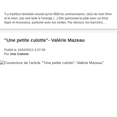
"La tradition familiale voulait qu'on fêtât les anniversaires, celui de mon frère
et le mien, par une tarte à l'orange (...) Elle garnissait la pâte avec un fond
léger et mousseux, parfumé avec les zestes. Par-dessus, les tranches,
préalablement marinées...
"Une petite culotte"- Valérie Mazeau
Publié le 18/04/2012 à 07:00
Par
Une Comete