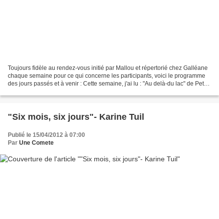
Toujours fidèle au rendez-vous initié par Mallou et répertorié chez Galléane
chaque semaine pour ce qui concerne les participants, voici le programme
des jours passés et à venir : Cette semaine, j'ai lu : "Au delà-du lac" de Peter
Stamm "Une petite culotte"...
"Six mois, six jours"- Karine Tuil
Publié le 15/04/2012 à 07:00
Par
Une Comete