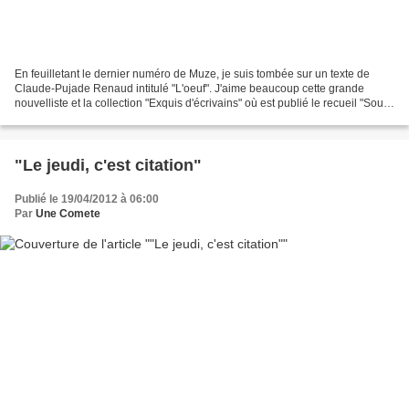
En feuilletant le dernier numéro de Muze, je suis tombée sur un texte de
Claude-Pujade Renaud intitulé "L'oeuf". J'aime beaucoup cette grande
nouvelliste et la collection "Exquis d'écrivains" où est publié le recueil "Sous
les mets les mots" est assurément...
"Le jeudi, c'est citation"
Publié le 19/04/2012 à 06:00
Par
Une Comete