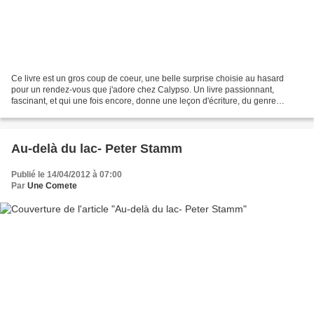
Ce livre est un gros coup de coeur, une belle surprise choisie au hasard
pour un rendez-vous que j'adore chez Calypso. Un livre passionnant,
fascinant, et qui une fois encore, donne une leçon d'écriture, du genre
grosse claque... Non je ne suis pas jalouse,...
Au-delà du lac- Peter Stamm
Publié le 14/04/2012 à 07:00
Par
Une Comete