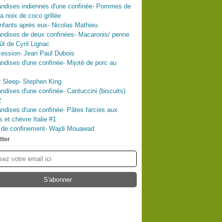
ndises indiennes d'une confinée- Pommes de
la noix de coco grillée
nfants après eux- Nicolas Mathieu
ndises de deux confinées- Macaronis/ penne
ût de Cyril Lignac
ession- Jean Paul Dubois
dises d'une confinée- Mijoté de porc au
 Sleep- Stephen King
dises d'une confinée- Cantuccini (biscuits)
2
dises d'une confinée- Pâtes farcies aux
s et chèvre Italie #1
l de confinement- Wajdi Mouawad
tter