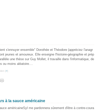
aient s'ennuyer ensemble" Dorothée et Théodore (appréciez l'anagr
nt jeunes et amoureux. Elle enseigne l'histoire-géographie et prép
rallèle une thèse sur Guy Mollet, il travaille dans l'informatique, de
s ou moins aléatoire....
lien [
#
]
s à la sauce américaine
Syl me pardonnera sûrement d'être à contre-coura