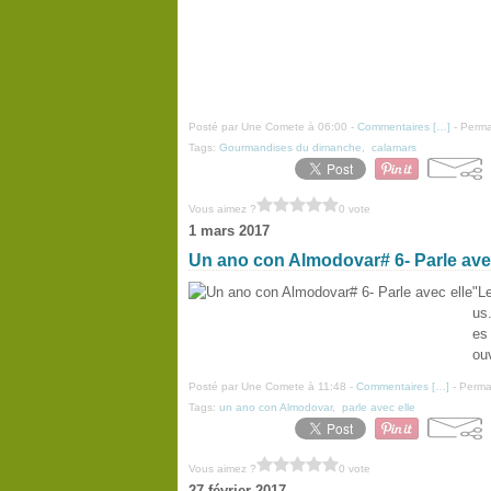
Posté par Une Comete à 06:00 -
Commentaires [
…
]
- Perma
Tags:
Gourmandises du dimanche
,
calamars
Vous aimez ?
0 vote
1 mars 2017
Un ano con Almodovar# 6- Parle avec
"L
us.
es
ouv
Posté par Une Comete à 11:48 -
Commentaires [
…
]
- Permal
Tags:
un ano con Almodovar
,
parle avec elle
Vous aimez ?
0 vote
27 février 2017