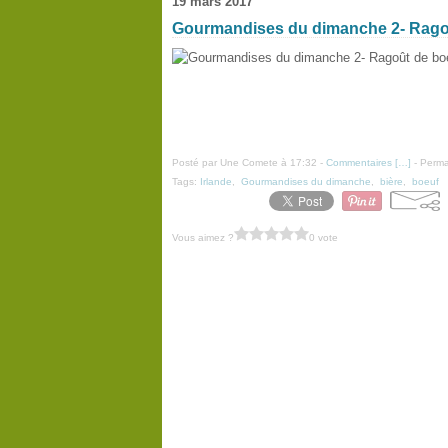
19 mars 2017
Gourmandises du dimanche 2- Ragoût
Posté par Une Comete à 17:32 -
Commentaires [
…
]
- Perma
Tags:
Irlande
,
Gourmandises du dimanche
,
bière
,
boeuf
Vous aimez ?
0 vote