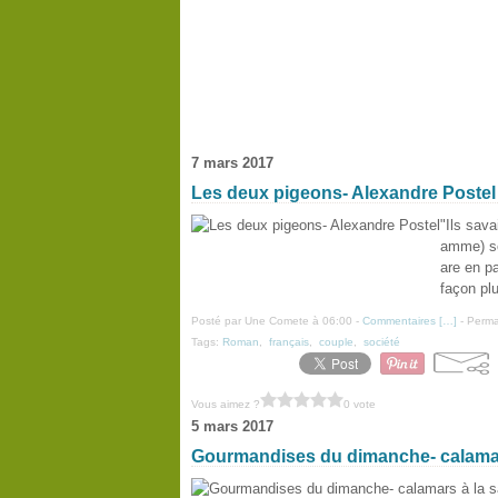
7 mars 2017
Les deux pigeons- Alexandre Postel
"Ils sav
amme) so
are en pa
façon plu
Posté par Une Comete à 06:00 -
Commentaires [
…
]
- Perma
Tags:
Roman
,
français
,
couple
,
société
Vous aimez ?
0 vote
5 mars 2017
Gourmandises du dimanche- calamar