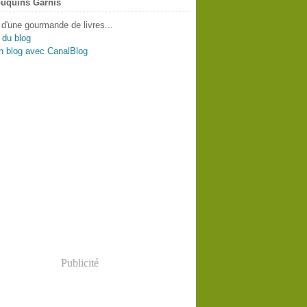
uquins Garnis
 d'une gourmande de livres...
 du blog
n blog avec CanalBlog
Publicité