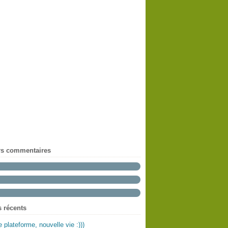
rs commentaires
s récents
e plateforme, nouvelle vie :)))