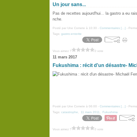
Un jour sans...
Pas de recettes aujourd'hui... la gastro a eu r
nche.
Posté par Une Comete à 10:30 -
Commentaires [
…
]
- Perma
Tags:
gastro-enterite
Vous aimez ?
0 vote
11 mars 2017
Fukushima : récit d'un désastre- Mic
Posté par Une Comete à 06:00 -
Commentaires [
…
]
- Perma
Tags:
catastrophe
,
11 mars 2011
,
Fukushima
Vous aimez ?
0 vote