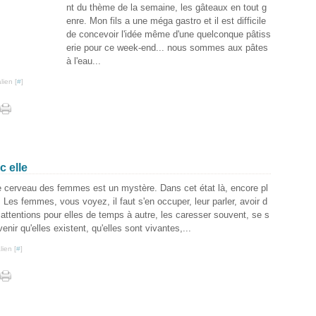
nt du thème de la semaine, les gâteaux en tout g
enre. Mon fils a une méga gastro et il est difficile
de concevoir l'idée même d'une quelconque pâtiss
erie pour ce week-end... nous sommes aux pâtes
à l'eau...
lien [
#
]
 elle
e cerveau des femmes est un mystère. Dans cet état là, encore pl
 Les femmes, vous voyez, il faut s'en occuper, leur parler, avoir d
 attentions pour elles de temps à autre, les caresser souvent, se s
enir qu'elles existent, qu'elles sont vivantes,...
ien [
#
]