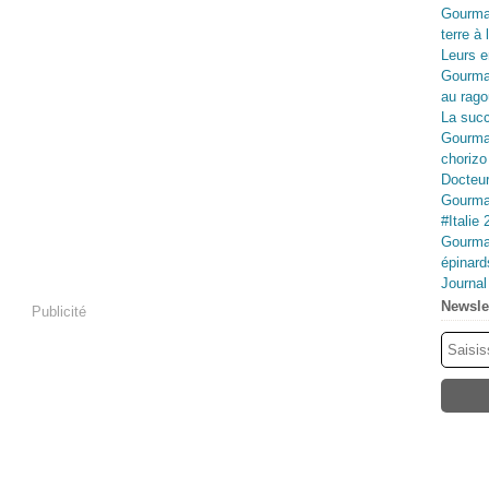
Gourma
terre à 
Leurs e
Gourma
au rago
La succ
Gourman
chorizo
Docteur
Gourman
#Italie 
Gourman
épinard
Journa
Newsle
Publicité