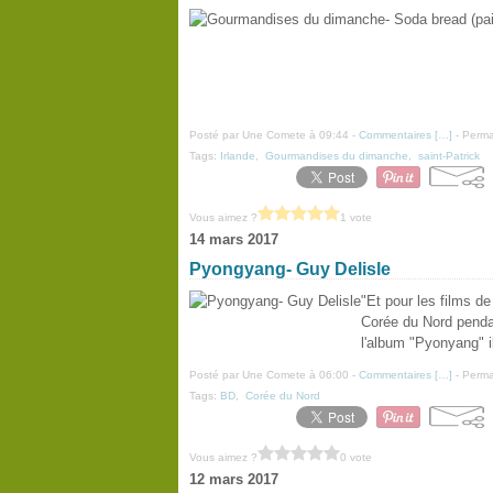
Posté par Une Comete à 09:44 -
Commentaires [
…
]
- Perma
Tags:
Irlande
,
Gourmandises du dimanche
,
saint-Patrick
Vous aimez ?
1 vote
14 mars 2017
Pyongyang- Guy Delisle
"Et pour les films d
Corée du Nord pendan
l'album "Pyonyang" i
Posté par Une Comete à 06:00 -
Commentaires [
…
]
- Perma
Tags:
BD
,
Corée du Nord
Vous aimez ?
0 vote
12 mars 2017