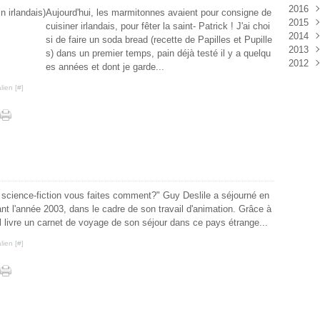
2016
Janv
Oct
Aoû
Déc
Aujourd'hui, les marmitonnes avaient pour consigne de
2015
Sep
Juil
Nov
Déc
cuisiner irlandais, pour fêter la saint- Patrick ! J'ai choi
2014
Aoû
Juin
Oct
Nov
Déc
si de faire un soda bread (recette de Papilles et Pupille
2013
Juil
Mai
Sep
Oct
Nov
Déc
s) dans un premier temps, pain déjà testé il y a quelqu
2012
Juin
Avri
Aoû
Sep
Oct
Nov
Déc
es années et dont je garde...
Mai
Mar
Juil
Aoû
Juil
Oct
Nov
Déc
lien [
#
]
Avri
Févr
Juin
Juil
Juin
Sep
Oct
Nov
Mar
Janv
Mai
Juin
Mai
Aoû
Sep
Oct
Févr
Avri
Mai
Avri
Juil
Aoû
Sep
Janv
Mar
Avri
Mar
Juin
Juil
Aoû
Févr
Mar
Févr
Mai
Juin
Juil
Janv
Févr
Janv
Avri
Mai
Juin
Janv
Mar
Avri
Mai
Févr
Mar
Avri
e science-fiction vous faites comment?" Guy Deslile a séjourné en
Janv
Févr
Mar
t l'année 2003, dans le cadre de son travail d'animation. Grâce à
Janv
Févr
l livre un carnet de voyage de son séjour dans ce pays étrange...
Janv
lien [
#
]