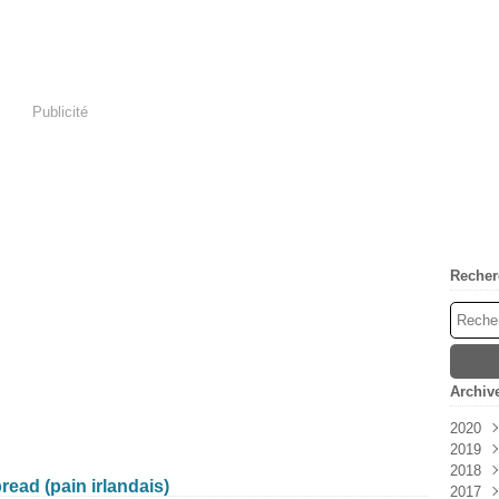
Publicité
Recher
Archiv
2020
2019
Avri
2018
Mar
Déc
ad (pain irlandais)
2017
Févr
Nov
Déc