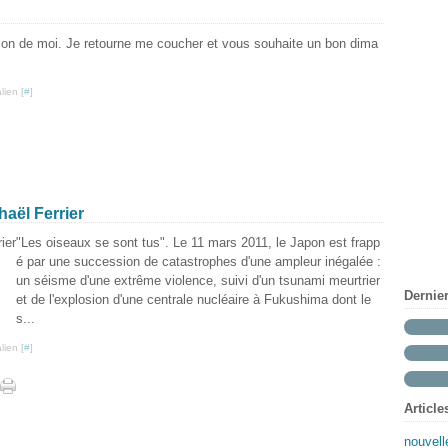
aison de moi. Je retourne me coucher et vous souhaite un bon dima
lien [
#
]
haël Ferrier
"Les oiseaux se sont tus". Le 11 mars 2011, le Japon est frapp
é par une succession de catastrophes d'une ampleur inégalée :
un séisme d'une extrême violence, suivi d'un tsunami meurtrier
Dernie
et de l'explosion d'une centrale nucléaire à Fukushima dont le
s...
lien [
#
]
Article
nouvell