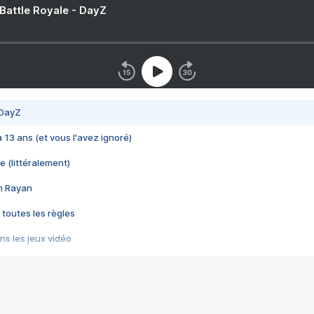
 Battle Royale - DayZ
 DayZ
 a 13 ans (et vous l'avez ignoré)
e (littéralement)
im Rayan
 toutes les règles
s les jeux vidéo
us choquant de Rockstar ? - Le scandale BULLY
e plus moche de Steam