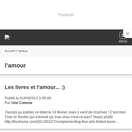
Publicité
MENU
Accueil
» l'amour
l'amour
Les livres et l'amour... :)
Publié le 01/04/2013 à 06:00
Par
Une Comete
J'aurais pu publier ce billet le 14 février, mais il vient de m'arriver ! C'est mon
Cher et Tendre qui a trouvé ça, trop chou n'est-ce-pas? Voyez plutôt :
http://freshome.com/2013/03/27/complementing-fine-arts-folded-book-
sculptures-by-luciana-frigerio/...