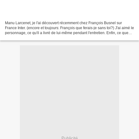
Manu Larcenet, je l'ai découvert récemment chez François Busnel sur
France Inter. (encore et toujours: François que ferais-je sans toi?) J'ai aimé le
personnage, ce qu'il a livré de lui-même pendant l'entretien. Enfin, ce que
François Busnel disait de...
Publicité