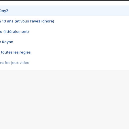
 DayZ
 a 13 ans (et vous l'avez ignoré)
e (littéralement)
im Rayan
 toutes les règles
s les jeux vidéo
us choquant de Rockstar ? - Le scandale BULLY
e plus moche de Steam
du RÊVE tourne au CAUCHEMAR
pendant 8 heures
it… à tort
umiliés par un jeu vidéo