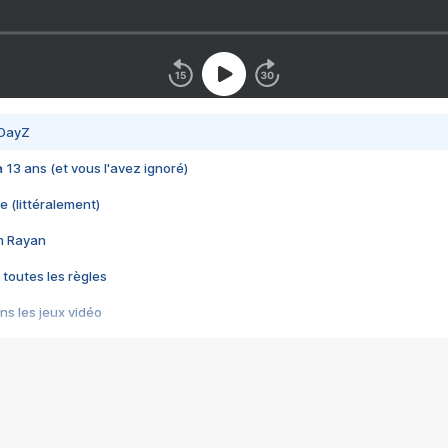
 DayZ
 a 13 ans (et vous l'avez ignoré)
e (littéralement)
im Rayan
 toutes les règles
s les jeux vidéo
us choquant de Rockstar ? - Le scandale BULLY
e plus moche de Steam
du RÊVE tourne au CAUCHEMAR