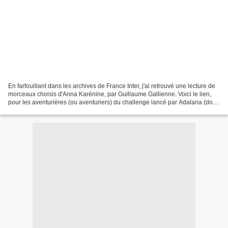
En farfouillant dans les archives de France Inter, j'ai retrouvé une lecture de
morceaux choisis d'Anna Karénine, par Guillaume Gallienne. Voici le lien,
pour les aventurières (ou aventuriers) du challenge lancé par Adalana (dont
je suis) et les autres...