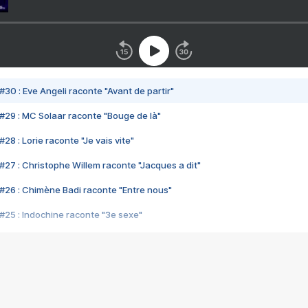
#30 : Eve Angeli raconte "Avant de partir"
#29 : MC Solaar raconte "Bouge de là"
28 : Lorie raconte "Je vais vite"
#27 : Christophe Willem raconte "Jacques a dit"
#26 : Chimène Badi raconte "Entre nous"
#25 : Indochine raconte "3e sexe"
#24 : Zaho raconte "C'est chelou"
#23 : Patrick Bruel raconte "Au café des délices"
#22 : Kyo raconte "Le chemin"