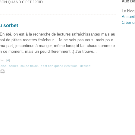
Aux Bo
 BON QUAND C'EST FROID
Le blog
Accueil
Créer u
au sorbet
En été, on est à la recherche de lectures rafraîchissantes mais au
ssi de p'tites recettes fraîcheur... Je ne sais pas vous, mais pour
ma part, je continue à manger, même lorsqu'il fait chaud comme e
n ce moment, mais un peu différemment :) J'ai trouvé...
lien [
#
]
boise
,
sorbet
,
soupe froide
,
c'est bon quand c'est froid
,
dessert