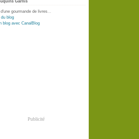
uquins Garnis
 d'une gourmande de livres...
 du blog
n blog avec CanalBlog
Publicité