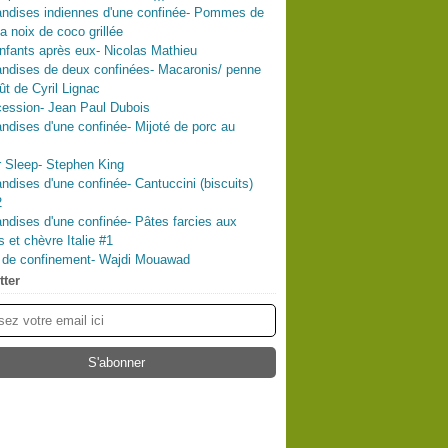
ndises indiennes d'une confinée- Pommes de
la noix de coco grillée
nfants après eux- Nicolas Mathieu
ndises de deux confinées- Macaronis/ penne
ût de Cyril Lignac
ession- Jean Paul Dubois
dises d'une confinée- Mijoté de porc au
 Sleep- Stephen King
dises d'une confinée- Cantuccini (biscuits)
2
dises d'une confinée- Pâtes farcies aux
s et chèvre Italie #1
l de confinement- Wajdi Mouawad
tter