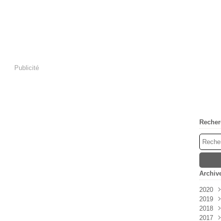
Publicité
Recher
Archiv
2020
2019
Avri
2018
Mar
Déc
2017
Févr
Nov
Déc