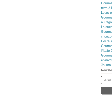
Gourma
terre à 
Leurs e
Gourma
au rago
La succ
Gourman
chorizo
Docteur
Gourman
#Italie 
Gourman
épinard
Journa
Newsle