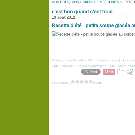
AUX BOUQUINS GARNIS
>
CATEGORIES
>
C'EST
c'est bon quand c'est froid
19 août 2012
Recette d'été - petite soupe glacée 
Posté par Une Comete à 13:43 -
Commentaires [
…
]
- Perma
Tags:
Challenge "Les livres gourmands"
,
Eté
,
fraise
,
fram
Vous aimez ?
0 vote