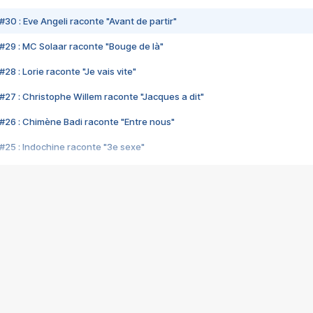
#30 : Eve Angeli raconte "Avant de partir"
#29 : MC Solaar raconte "Bouge de là"
28 : Lorie raconte "Je vais vite"
#27 : Christophe Willem raconte "Jacques a dit"
#26 : Chimène Badi raconte "Entre nous"
#25 : Indochine raconte "3e sexe"
#24 : Zaho raconte "C'est chelou"
#23 : Patrick Bruel raconte "Au café des délices"
#22 : Kyo raconte "Le chemin"
#21 : Nolwenn Leroy raconte "Cassé"
#20 : Patrick Hernandez raconte "Born to be alive"
#19 : Lorie raconte "Près de moi"