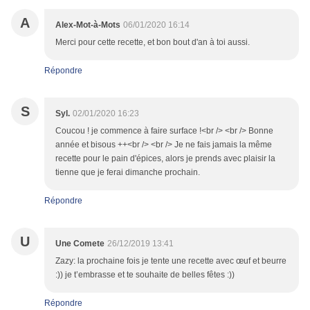
A
Alex-Mot-à-Mots
06/01/2020 16:14
Merci pour cette recette, et bon bout d'an à toi aussi.
Répondre
S
Syl.
02/01/2020 16:23
Coucou ! je commence à faire surface !<br /> <br /> Bonne
année et bisous ++<br /> <br /> Je ne fais jamais la même
recette pour le pain d'épices, alors je prends avec plaisir la
tienne que je ferai dimanche prochain.
Répondre
U
Une Comete
26/12/2019 13:41
Zazy: la prochaine fois je tente une recette avec œuf et beurre
:)) je t’embrasse et te souhaite de belles fêtes :))
Répondre