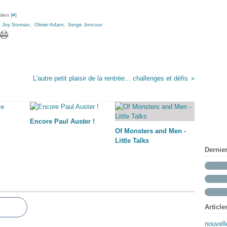
lien [
#
]
,
Joy Sorman
,
Olivier Adam
,
Serge Joncour
L'autre petit plaisir de la rentrée... challenges et défis
Encore Paul Auster !
Of Monsters and Men -
Little Talks
Dernie
Article
nouvell