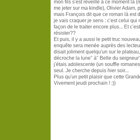
mon fils s'est réveillé à ce moment là (m
me jeter sur ma kindle), Olivier Adam, 
mais François dit que ce roman là est di
je vais craquer je sens : c'est celui qui
façon de le traiter encore plus... Et c'
résister??
Et puis, il y a aussi le petit truc nouvea
enquête sera menée auprès des lecteu
disait joliment quelqu'un sur le plateau
décroche la lune" à" Belle du seigneur
j'étais adolescente (un souffle romanesq
seul. Je cherche depuis hier soir...
Plus qu'un petit plaisir que cette Grand
Vivement jeudi prochain ! :))