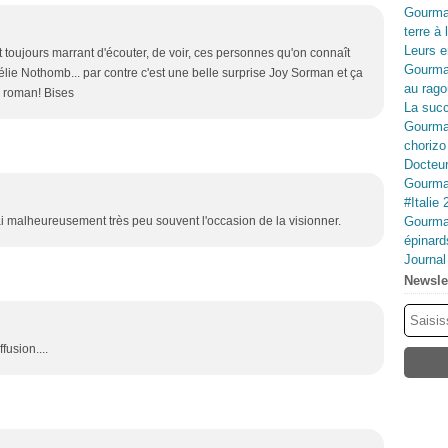
Gourma
terre à 
Leurs e
st toujours marrant d'écouter, de voir, ces personnes qu'on connaît
Gourma
mélie Nothomb... par contre c'est une belle surprise Joy Sorman et ça
au rago
x roman! Bises
La succ
Gourman
chorizo
Docteur
Gourman
#Italie 
i malheureusement très peu souvent l'occasion de la visionner.
Gourman
épinard
Journa
Newsle
fusion....