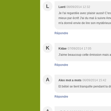
L
Laeti
08/09/2014 12:32
Je l'ai regardée avec plaisir aussi! C'e
mieux par écrit! J'ai du mal à suivre A
m'a donné envie de lire son mystérieu
Répondre
K
Kidae
07/09/2014 17:05
J'aime beaucoup cette émission mais a
Répondre
A
Alex mot a mots
06/09/2014 15:42
Et bébé se tient tranquille pendant la dif
Répondre