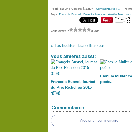
Posté par Une Comete à 12:04 -
Commentaires [
…
]
- Perma
Tags:
François Busnel
,
Rentrée littéraire
,
Amélie Nothomb
Vous aimez ?
0 vote
Les fidélités- Diane Brasseur
Vous aimerez aussi :
Camille Muller ce
François Busnel, lauréat
poète...
du Prix Richelieu 2015
:)))))))
Commentaires
Ajouter un commentaire