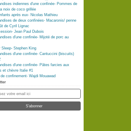
ndises indiennes d'une confinée- Pommes de
la noix de coco grillée
nfants après eux- Nicolas Mathieu
ndises de deux confinées- Macaronis/ penne
ût de Cyril Lignac
ession- Jean Paul Dubois
dises d'une confinée- Mijoté de porc au
 Sleep- Stephen King
dises d'une confinée- Cantuccini (biscuits)
2
dises d'une confinée- Pâtes farcies aux
s et chèvre Italie #1
l de confinement- Wajdi Mouawad
tter