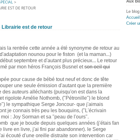
Aux Bo
PÉCIAL
>
AIRIE EST DE RETOUR
Le blog
Accueil
Créer u
e Librairie est de retour
ais la rentrée cette année a été synonyme de retour au
 d'adaptation nounou pour le fiston (et la maman...)
e début septembre et d'autant plus précieux... Le retour
animé par mon héros François Busnel et
son oeil qui
pée pour cause de bébé tout neuf et donc de tête
 louper une seule émission d'autant que la première
ue des auteurs alléchants (puisqu'on est dans la
et rigolote Amélie Nothomb, ("Pétronille") le blond
e") le sympathique Serge Joncour- que j'aimais
t je connais très peu les bouquins, ("L'écrivain
 moi : Joy Sorman et sa "peau de l'ours".
omb que je boude depuis quelques années (j'étais fan
livre en livre, j'ai fini par abandonner). le Serge
i écouté d'une oreille distraite son intervention car