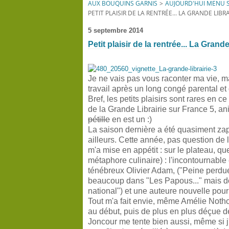
AUX BOUQUINS GARNIS
>
AUJOURD'HUI MENU S
PETIT PLAISIR DE LA RENTRÉE... LA GRANDE LIBR
5 septembre 2014
Petit plaisir de la rentrée... La Grand
Je ne vais pas vous raconter ma vie, m
travail après un long congé parental et
Bref, les petits plaisirs sont rares en c
de la Grande Librairie sur France 5, 
pétille
en est un :)
La saison dernière a été quasiment zap
ailleurs. Cette année, pas question de
m'a mise en appétit : sur le plateau, q
métaphore culinaire) : l'incontournable 
ténébreux Olivier Adam, ("Peine perdu
beaucoup dans "Les Papous..." mais don
national") et une auteure nouvelle pour
Tout m'a fait envie, même Amélie Noth
au début, puis de plus en plus déçue de 
Joncour me tente bien aussi, même si j'a