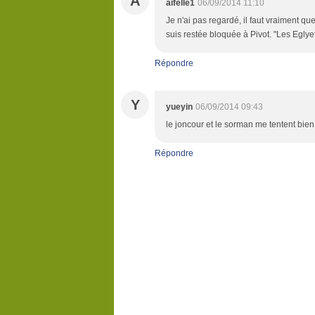
A
aifelle1
06/09/2014 11:10
Je n'ai pas regardé, il faut vraiment que 
suis restée bloquée à Pivot. "Les Eglyet
Répondre
Y
yueyin
06/09/2014 09:43
le joncour et le sorman me tentent bien 
Répondre