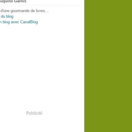
uquins Garnis
 d'une gourmande de livres...
 du blog
n blog avec CanalBlog
Publicité