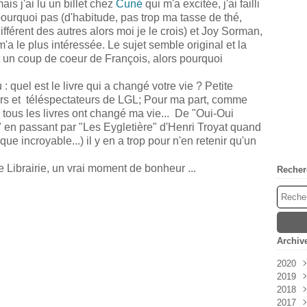
ais j'ai lu un billet chez
Cuné
qui m'a excitée, j'ai failli
pourquoi pas (d'habitude, pas trop ma tasse de thé,
fférent des autres alors moi je le crois) et Joy Sorman,
 m'a le plus intéressée. Le sujet semble original et la
est un coup de coeur de François, alors pourquoi
u : quel est le livre qui a changé votre vie ? Petite
rs et téléspectateurs de LGL; Pour ma part, comme
, tous les livres ont changé ma vie... De "Oui-Oui
" en passant par "Les Eygletière" d'Henri Troyat quand
ue incroyable...) il y en a trop pour n'en retenir qu'un
e Librairie, un vrai moment de bonheur ...
Recher
Archiv
2020
2019
Avri
2018
Mar
Déc
2017
Févr
Nov
Déc