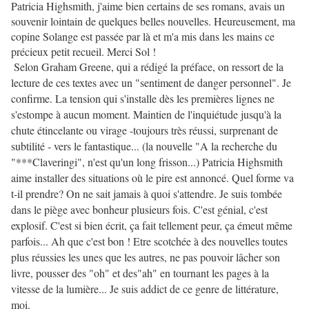
Patricia Highsmith, j'aime bien certains de ses romans, avais un
souvenir lointain de quelques belles nouvelles. Heureusement, ma
copine Solange est passée par là et m'a mis dans les mains ce
précieux petit recueil. Merci Sol !
Selon Graham Greene, qui a rédigé la préface, on ressort de la
lecture de ces textes avec un "sentiment de danger personnel". Je
confirme. La tension qui s'installe dès les premières lignes ne
s'estompe à aucun moment. Maintien de l'inquiétude jusqu'à la
chute étincelante ou virage -toujours très réussi, surprenant de
subtilité - vers le fantastique... (la nouvelle "A la recherche du
"***Claveringi", n'est qu'un long frisson...) Patricia Highsmith
aime installer des situations où le pire est annoncé. Quel forme va
t-il prendre? On ne sait jamais à quoi s'attendre. Je suis tombée
dans le piège avec bonheur plusieurs fois. C'est génial, c'est
explosif. C'est si bien écrit, ça fait tellement peur, ça émeut même
parfois... Ah que c'est bon ! Etre scotchée à des nouvelles toutes
plus réussies les unes que les autres, ne pas pouvoir lâcher son
livre, pousser des "oh" et des"ah" en tournant les pages à la
vitesse de la lumière... Je suis addict de ce genre de littérature,
moi.