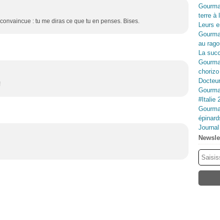
Gourma
terre à 
 convaincue : tu me diras ce que tu en penses. Bises.
Leurs e
Gourma
au rago
La succ
Gourman
chorizo
Docteur
!
Gourman
#Italie 
Gourman
épinard
Journa
Newsle