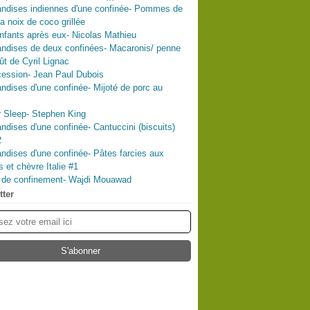
ndises indiennes d'une confinée- Pommes de
la noix de coco grillée
nfants après eux- Nicolas Mathieu
ndises de deux confinées- Macaronis/ penne
ût de Cyril Lignac
ession- Jean Paul Dubois
dises d'une confinée- Mijoté de porc au
 Sleep- Stephen King
dises d'une confinée- Cantuccini (biscuits)
2
dises d'une confinée- Pâtes farcies aux
s et chèvre Italie #1
l de confinement- Wajdi Mouawad
tter