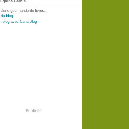
uquins Garnis
 d'une gourmande de livres...
 du blog
n blog avec CanalBlog
Publicité