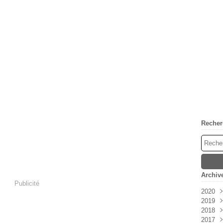
Recher
Archiv
Publicité
2020
2019
Avri
2018
Mar
Déc
2017
Févr
Nov
Déc