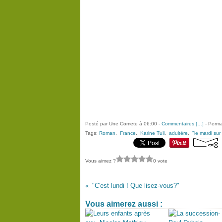
Posté par Une Comete à 06:00 -
Commentaires [
…
]
- Perma
Tags:
Roman
,
France
,
Karine Tuil
,
adultère
,
"le mardi sur
Vous aimez ?
0 vote
"C'est lundi ! Que lisez-vous?"
Vous aimerez aussi :