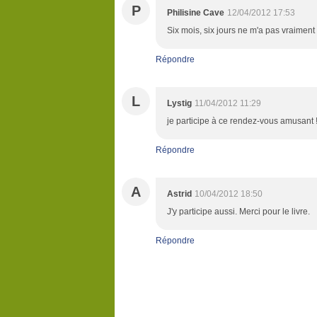
P
Philisine Cave
12/04/2012 17:53
Six mois, six jours ne m'a pas vraiment
Répondre
L
Lystig
11/04/2012 11:29
je participe à ce rendez-vous amusant 
Répondre
A
Astrid
10/04/2012 18:50
J'y participe aussi. Merci pour le livre.
Répondre