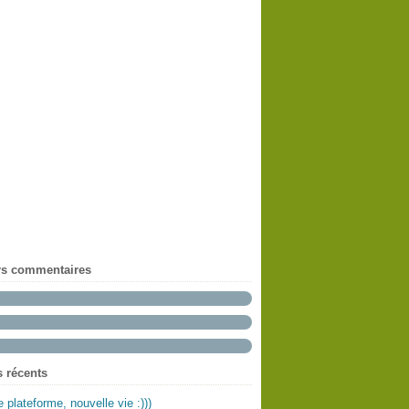
rs commentaires
s récents
e plateforme, nouvelle vie :)))