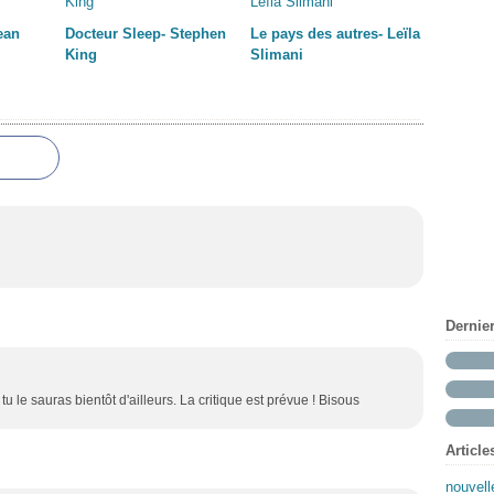
ean
Docteur Sleep- Stephen
Le pays des autres- Leïla
King
Slimani
Dernie
 tu le sauras bientôt d'ailleurs. La critique est prévue ! Bisous
Article
nouvell