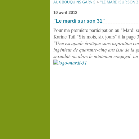
AUX BOUQUINS GARNIS
>
"LE MARDI SUR SON 3
10 avril 2012
"Le mardi sur son 31"
Pour ma première participation au "Mardi 
Karine Tuil "Six mois, six jours" à la page 31
"Une escapade érotique sans aspiration con
ingénieur de quarante-cinq ans issu de la 
sexualité ou alors le minimum conjugal- un