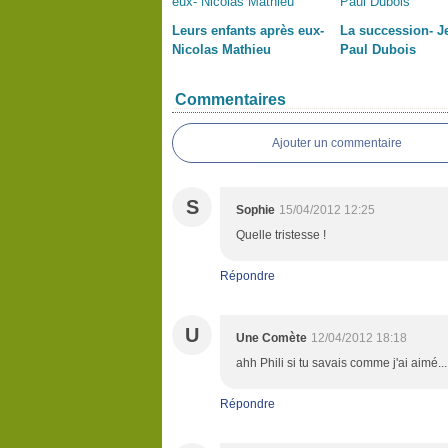
Leurs enfants après eux-
La succession- J
Nicolas Mathieu
Paul Dubois
Commentaires
Ajouter un commentaire
S
Sophie
15/04/2012 12:25
Quelle tristesse !
Répondre
U
Une Comète
12/04/2012 18:18
ahh Phili si tu savais comme j'ai aimé...
Répondre