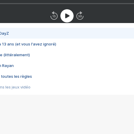
 DayZ
 a 13 ans (et vous l'avez ignoré)
e (littéralement)
im Rayan
 toutes les règles
s les jeux vidéo
us choquant de Rockstar ? - Le scandale BULLY
e plus moche de Steam
du RÊVE tourne au CAUCHEMAR
pendant 8 heures